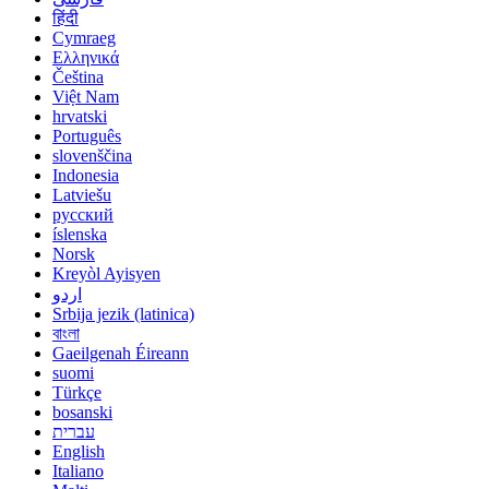
हिंदी
Cymraeg
Ελληνικά
Čeština
Việt Nam
hrvatski
Português
slovenščina
Indonesia
Latviešu
русский
íslenska
Norsk
Kreyòl Ayisyen
اردو
Srbija jezik (latinica)
বাংলা
Gaeilgenah Éireann
suomi
Türkçe
bosanski
עברית
English
Italiano