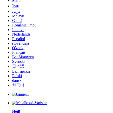
Malti
ไทย
عربي
Melayu
Català
România limbi
Lietuvių
Nederlands
Español
slovenčina
O'zbek
Français
Bai Miaowen
Svenska
日本語
Български
Polski
dansk
한국어
Heiß